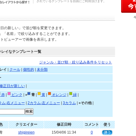
されているテンプレートを自由にご利用頂けます。
新日の新しい」で並び順を変更できます。
)」「名前」で絞り込みすることができます。
ートビューアーで画像を表示します。
キレイなテンプレート一覧
ジャンル・並び順・絞り込み条件をリセット
レイ
|
クール
|
個性的
|
未分類
ー
修正日が新しい
|
赤
|
ピンク
|
»
青
|
黄
|
オレンジ
|
緑
|
ラム-右メニュー
|
2カラム-左メニュー
|
3カラム
|
»その他
|
色
クリエイター
修正日時
コメント
使う
青
shigireien
15/04/06 11:34
0