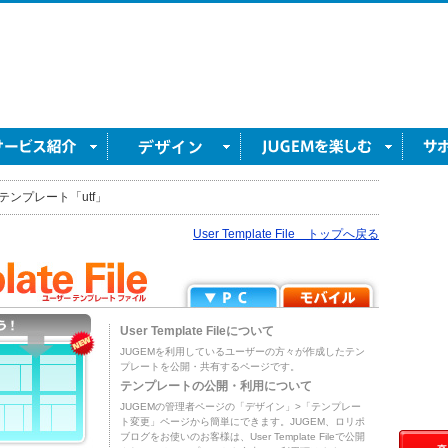
テンプレート「utf」
User Template File トップへ戻る
User Template Fileについて
JUGEMを利用しているユーザーの方々が作成したテン
プレートを公開・共有するページです。
テンプレートの公開・利用について
JUGEMの管理者ページの「デザイン」>「テンプレー
ト変更」ページから簡単にできます。JUGEM、ロリポ
ブログをお使いのお客様は、User Template Fileで公開