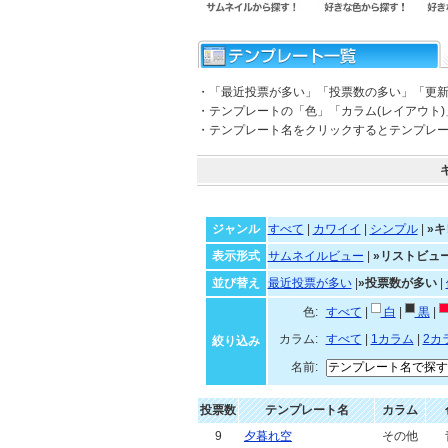
・「最近投票が多い」「投票数の多い」「更
・テンプレートの「色」「カラム(レイアウト
・テンプレート名をクリックするとテンプレ
ジャンル
すべて
|
カワイイ
|
シンプル
|
»キ
表示形式
サムネイルビュー
|
»リストビュ
並び替え
最近投票が多い
|
»投票数が多い
|
色:
すべて
|
白
|
黒
|
カラム:
すべて
|
1カラム
|
2カ
絞り込み
名前:
投票数
テンプレート名
カラム
9
夕暮れ空
その他