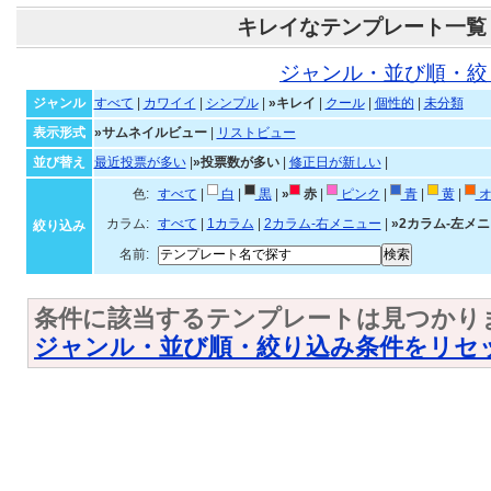
キレイなテンプレート一覧
ジャンル・並び順・絞
ジャンル
すべて
|
カワイイ
|
シンプル
|
»キレイ
|
クール
|
個性的
|
未分類
表示形式
»サムネイルビュー
|
リストビュー
並び替え
最近投票が多い
|
»投票数が多い
|
修正日が新しい
|
色:
すべて
|
白
|
黒
|
»
赤
|
ピンク
|
青
|
黄
|
オ
カラム:
すべて
|
1カラム
|
2カラム-右メニュー
|
»2カラム-左メ
絞り込み
名前:
条件に該当するテンプレートは見つかり
ジャンル・並び順・絞り込み条件をリセ