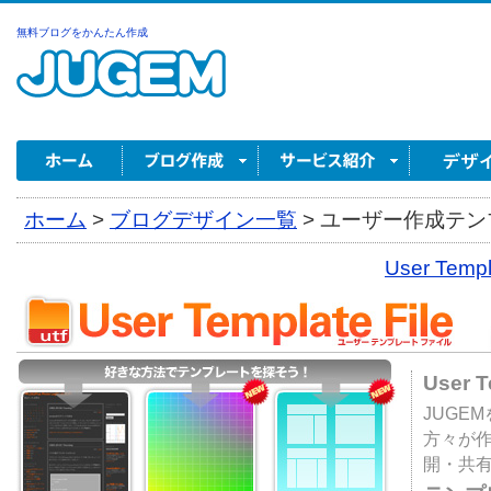
無料ブログをかんたん作成
ホーム
>
ブログデザイン一覧
>
ユーザー作成テンプ
User Tem
User 
JUGE
方々が
開・共