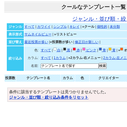
クールなテンプレート一覧
ジャンル・並び順・絞
ジャンル
すべて
|
カワイイ
|
シンプル
|
キレイ
|
»クール
|
個性的
|
未分類
表示形式
サムネイルビュー
|
»リストビュー
並び替え
最近投票が多い
|
»投票数が多い
|
修正日が新しい
|
色:
すべて
|
白
|
黒
|
赤
|
ピンク
|
青
|
黄
|
»
オ
カラム:
すべて
|
1カラム
|
»2カラム-右メニュー
|
2カラム-左メ
絞り込み
名前:
投票数
テンプレート名
カラム
色
クリエイター
条件に該当するテンプレートは見つかりませんでした。
ジャンル・並び順・絞り込み条件をリセット