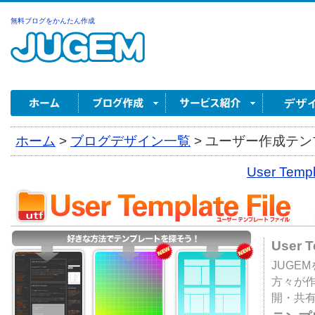
無料ブログをかんたん作成
ホーム
>
ブログデザイン一覧
>
ユーザー作成テンプ
User Tem
User 
JUGE
方々が
開・共