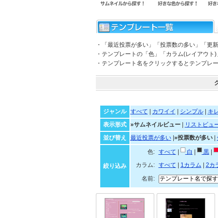
・「最近投票が多い」「投票数の多い」「更
・テンプレートの「色」「カラム(レイアウト
・テンプレート名をクリックするとテンプレ
ジャンル
すべて
|
カワイイ
|
シンプル
|
キ
表示形式
»サムネイルビュー
|
リストビュ
並び替え
最近投票が多い
|
»投票数が多い
|
色:
すべて
|
白
|
黒
|
カラム:
すべて
|
1カラム
|
2カ
絞り込み
名前: