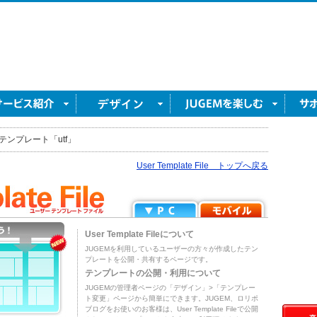
テンプレート「utf」
User Template File トップへ戻る
User Template Fileについて
JUGEMを利用しているユーザーの方々が作成したテン
プレートを公開・共有するページです。
テンプレートの公開・利用について
JUGEMの管理者ページの「デザイン」>「テンプレー
ト変更」ページから簡単にできます。JUGEM、ロリポ
ブログをお使いのお客様は、User Template Fileで公開