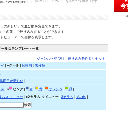
されているテンプレートを自由にご利用頂けます。
新日の新しい」で並び順を変更できます。
)」「名前」で絞り込みすることができます。
ートビューアーで画像を表示します。
クールなテンプレート一覧
ジャンル・並び順・絞り込み条件をリセット
レイ
|
»クール
|
個性的
|
未分類
ー
修正日が新しい
|
赤
|
»
ピンク
|
青
|
黄
|
オレンジ
|
緑
|
ラム-右メニュー
|
»2カラム-左メニュー
|
3カラム
|
その他
|