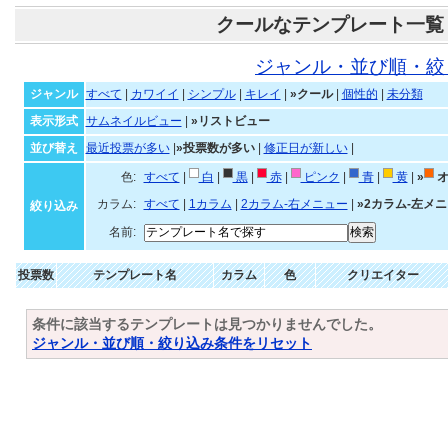
クールなテンプレート一覧
ジャンル・並び順・絞
ジャンル
すべて
|
カワイイ
|
シンプル
|
キレイ
|
»クール
|
個性的
|
未分類
表示形式
サムネイルビュー
|
»リストビュー
並び替え
最近投票が多い
|
»投票数が多い
|
修正日が新しい
|
色:
すべて
|
白
|
黒
|
赤
|
ピンク
|
青
|
黄
|
»
オ
カラム:
すべて
|
1カラム
|
2カラム-右メニュー
|
»2カラム-左メ
絞り込み
名前:
投票数
テンプレート名
カラム
色
クリエイター
条件に該当するテンプレートは見つかりませんでした。
ジャンル・並び順・絞り込み条件をリセット