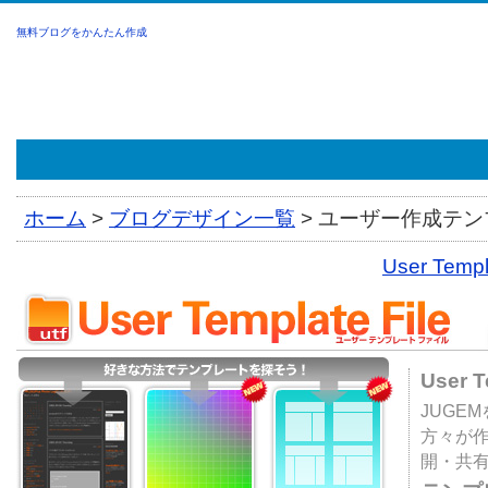
無料ブログをかんたん作成
ホーム
>
ブログデザイン一覧
>
ユーザー作成テンプ
User Tem
User 
JUGE
方々が
開・共