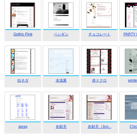
Gothic Pink
ペンギン
チョコレート
PARTY 
白ネガ
水浅葱
赤ドクロ
winte
spray
弁財天
弁財天（3co...
Chic