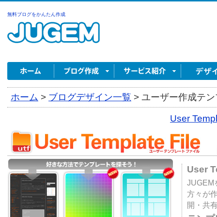
無料ブログをかんたん作成
ホーム
>
ブログデザイン一覧
>
ユーザー作成テンプ
User Tem
User 
JUGE
方々が
開・共