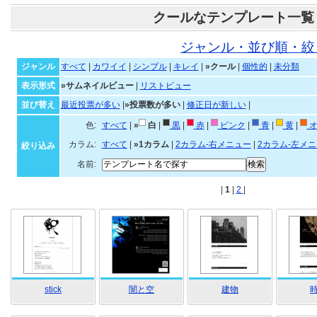
クールなテンプレート一覧
ジャンル・並び順・絞
ジャンル
すべて
|
カワイイ
|
シンプル
|
キレイ
|
»クール
|
個性的
|
未分類
表示形式
»サムネイルビュー
|
リストビュー
並び替え
最近投票が多い
|
»投票数が多い
|
修正日が新しい
|
色:
すべて
|
»
白
|
黒
|
赤
|
ピンク
|
青
|
黄
|
オ
カラム:
すべて
|
»1カラム
|
2カラム-右メニュー
|
2カラム-左メ
絞り込み
名前:
|
1
|
2
|
stick
闇と空
建物