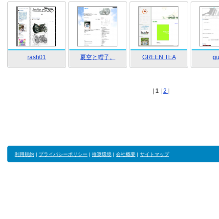
rash01
夏空と帽子。
GREEN TEA
gu
|
1
|
2
|
利用規約
|
プライバシーポリシー
|
推奨環境
|
会社概要
|
サイトマップ