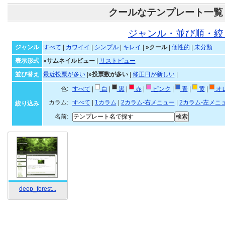
クールなテンプレート一覧
ジャンル・並び順・絞
ジャンル
すべて
|
カワイイ
|
シンプル
|
キレイ
|
»クール
|
個性的
|
未分類
表示形式
»サムネイルビュー
|
リストビュー
並び替え
最近投票が多い
|
»投票数が多い
|
修正日が新しい
|
色:
すべて
|
白
|
黒
|
赤
|
ピンク
|
青
|
黄
|
オ
カラム:
すべて
|
1カラム
|
2カラム-右メニュー
|
2カラム-左メニ
絞り込み
名前:
deep_forest...