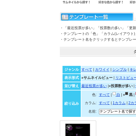
・「最近投票が多い」「投票数の多い」「更
・テンプレートの「色」「カラム(レイアウト
・テンプレート名をクリックするとテンプレ
ジャンル
すべて
|
カワイイ
|
シンプル
|
キ
表示形式
»サムネイルビュー
|
リストビュ
並び替え
最近投票が多い
|
»投票数が多い
|
色:
すべて
|
白
|
»
黒
|
カラム:
すべて
|
1カラム
|
2カ
絞り込み
名前: