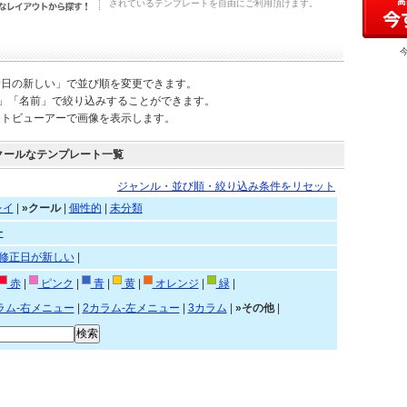
されているテンプレートを自由にご利用頂けます。
新日の新しい」で並び順を変更できます。
)」「名前」で絞り込みすることができます。
ートビューアーで画像を表示します。
クールなテンプレート一覧
ジャンル・並び順・絞り込み条件をリセット
レイ
|
»クール
|
個性的
|
未分類
ー
修正日が新しい
|
赤
|
ピンク
|
青
|
黄
|
オレンジ
|
緑
|
ラム-右メニュー
|
2カラム-左メニュー
|
3カラム
|
»その他
|