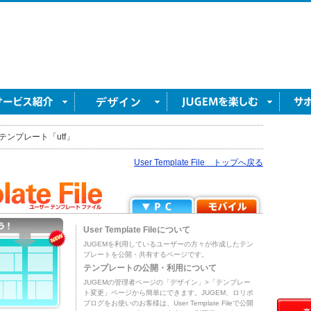
テンプレート「utf」
User Template File トップへ戻る
User Template Fileについて
JUGEMを利用しているユーザーの方々が作成したテン
プレートを公開・共有するページです。
テンプレートの公開・利用について
JUGEMの管理者ページの「デザイン」>「テンプレー
ト変更」ページから簡単にできます。JUGEM、ロリポ
ブログをお使いのお客様は、User Template Fileで公開