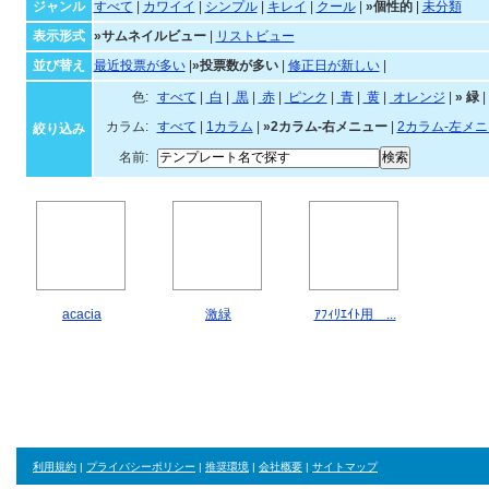
個性的なテンプレート一覧
ジャンル・並び順・絞
ジャンル
すべて
|
カワイイ
|
シンプル
|
キレイ
|
クール
|
»個性的
|
未分類
表示形式
»サムネイルビュー
|
リストビュー
並び替え
最近投票が多い
|
»投票数が多い
|
修正日が新しい
|
色:
すべて
|
白
|
黒
|
赤
|
ピンク
|
青
|
黄
|
オ
カラム:
すべて
|
1カラム
|
»2カラム-右メニュー
|
2カラム-左メ
絞り込み
名前:
acacia
激緑
ｱﾌｨﾘｴｲﾄ用 ...