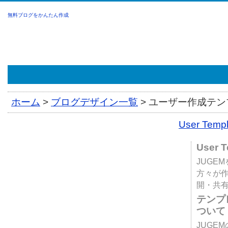
無料ブログをかんたん作成
ホーム
>
ブログデザイン一覧
>
ユーザー作成テンプ
User Tem
User 
JUGE
方々が
開・共