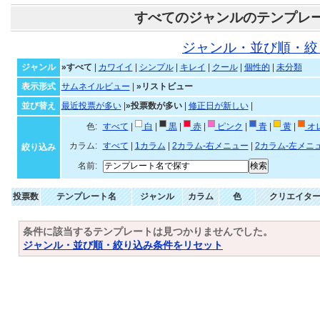
すべてのジャンルのテンプレ
ジャンル・並び順・絞
ジャンル
»すべて
|
カワイイ
|
シンプル
|
キレイ
|
クール
|
個性的
|
未分類
表示形式
サムネイルビュー
|
»リストビュー
並び替え
最近投票が多い
|
»投票数が多い
|
修正日が新しい
|
色:
すべて
|
白
|
黒
|
赤
|
ピンク
|
青
|
黄
|
オ
カラム:
すべて
|
1カラム
|
2カラム-右メニュー
|
2カラム-左メニ
絞り込み
名前:
投票数
テンプレート名
ジャンル
カラム
色
クリエイタ
条件に該当するテンプレートは見つかりませんでした。
ジャンル・並び順・絞り込み条件をリセット