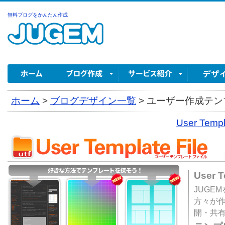
無料ブログをかんたん作成
ホーム
>
ブログデザイン一覧
>
ユーザー作成テンプ
User Tem
User 
JUGE
方々が
開・共