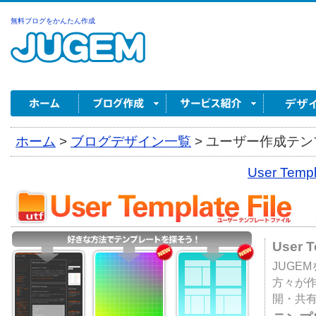
無料ブログをかんたん作成
ホーム
>
ブログデザイン一覧
>
ユーザー作成テンプ
User Tem
User 
JUGE
方々が
開・共