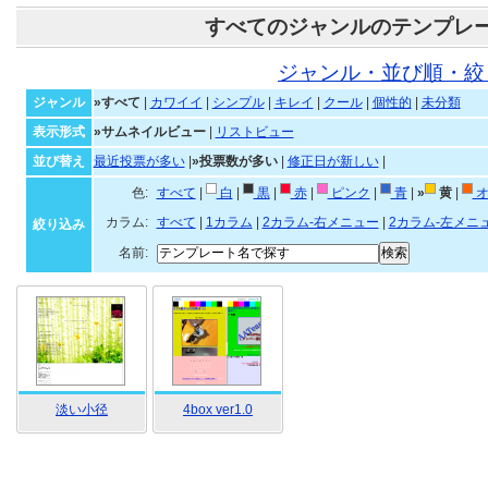
すべてのジャンルのテンプレ
ジャンル・並び順・絞
ジャンル
»すべて
|
カワイイ
|
シンプル
|
キレイ
|
クール
|
個性的
|
未分類
表示形式
»サムネイルビュー
|
リストビュー
並び替え
最近投票が多い
|
»投票数が多い
|
修正日が新しい
|
色:
すべて
|
白
|
黒
|
赤
|
ピンク
|
青
|
»
黄
|
オ
カラム:
すべて
|
1カラム
|
2カラム-右メニュー
|
2カラム-左メニ
絞り込み
名前:
淡い小径
4box ver1.0