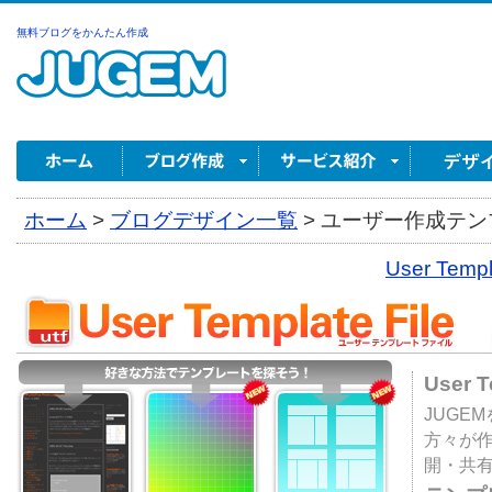
無料ブログをかんたん作成
ホーム
>
ブログデザイン一覧
>
ユーザー作成テンプ
User Tem
User 
JUGE
方々が
開・共