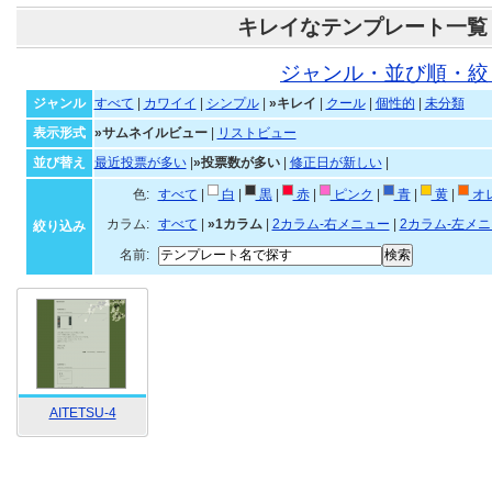
キレイなテンプレート一覧
ジャンル・並び順・絞
ジャンル
すべて
|
カワイイ
|
シンプル
|
»キレイ
|
クール
|
個性的
|
未分類
表示形式
»サムネイルビュー
|
リストビュー
並び替え
最近投票が多い
|
»投票数が多い
|
修正日が新しい
|
色:
すべて
|
白
|
黒
|
赤
|
ピンク
|
青
|
黄
|
オ
カラム:
すべて
|
»1カラム
|
2カラム-右メニュー
|
2カラム-左メ
絞り込み
名前:
AITETSU-4