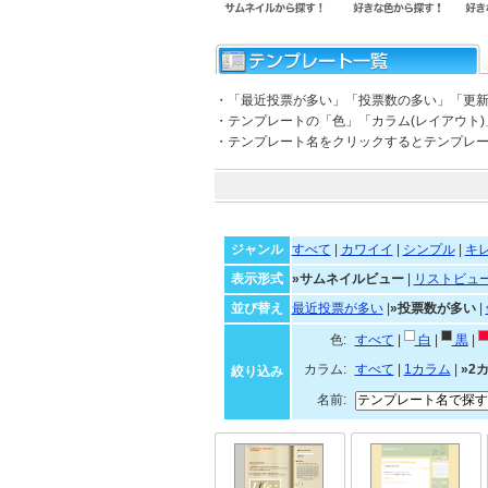
・「最近投票が多い」「投票数の多い」「更
・テンプレートの「色」「カラム(レイアウト
・テンプレート名をクリックするとテンプレ
ジャンル
すべて
|
カワイイ
|
シンプル
|
キ
表示形式
»サムネイルビュー
|
リストビュ
並び替え
最近投票が多い
|
»投票数が多い
|
色:
すべて
|
白
|
黒
|
カラム:
すべて
|
1カラム
|
»2
絞り込み
名前: