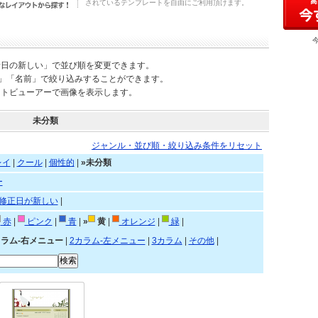
されているテンプレートを自由にご利用頂けます。
新日の新しい」で並び順を変更できます。
)」「名前」で絞り込みすることができます。
ートビューアーで画像を表示します。
未分類
ジャンル・並び順・絞り込み条件をリセット
レイ
|
クール
|
個性的
|
»未分類
ー
修正日が新しい
|
赤
|
ピンク
|
青
|
»
黄
|
オレンジ
|
緑
|
カラム-右メニュー
|
2カラム-左メニュー
|
3カラム
|
その他
|