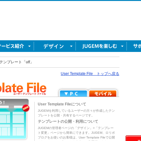
テンプレート「utf」
User Template File トップへ戻る
User Template Fileについて
JUGEMを利用しているユーザーの方々が作成したテン
プレートを公開・共有するページです。
テンプレートの公開・利用について
JUGEMの管理者ページの「デザイン」>「テンプレー
ト変更」ページから簡単にできます。JUGEM、ロリポ
ブログをお使いのお客様は、User Template Fileで公開