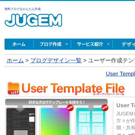
無料ブログをかんたん作成
ホーム
>
ブログデザイン一覧
>
ユーザー作成テンプ
User Tem
User 
JUGE
方々が
開・共