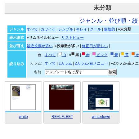
未分類
ジャンル・並び順・絞
ジャンル
すべて
|
カワイイ
|
シンプル
|
キレイ
|
クール
|
個性的
|
»未分類
表示形式
»サムネイルビュー
|
リストビュー
並び替え
最近投票が多い
|
»投票数が多い
|
修正日が新しい
|
色:
すべて
|
白
|
»
黒
|
赤
|
ピンク
|
青
|
黄
|
オ
カラム:
すべて
|
1カラム
|
2カラム-右メニュー
|
»2カラム-左メ
絞り込み
名前:
white
REALFLEET
wintertown