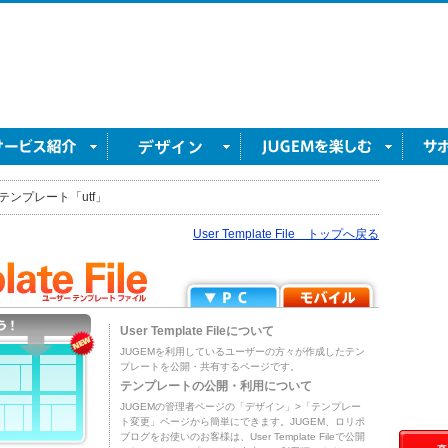
テンプレート「utf」
User Template File トップへ戻る
User Template Fileについて
JUGEMを利用しているユーザーの方々が作成したテン
プレートを公開・共有するページです。
テンプレートの公開・利用について
JUGEMの管理者ページの「デザイン」>「テンプレー
ト変更」ページから簡単にできます。JUGEM、ロリポ
ブログをお使いのお客様は、User Template Fileで公開