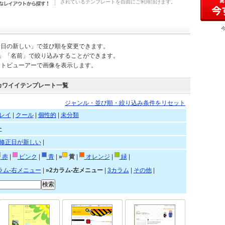
されているテンプレートを自由にご利用頂けます。
新日の新しい」で並び順を変更できます。
)」「名前」で絞り込みすることができます。
ートビューアーで画像を表示します。
カワイイテンプレート一覧
ジャンル・並び順・絞り込み条件をリセット
レイ
|
クール
|
個性的
|
未分類
ー
修正日が新しい
|
赤
|
ピンク
|
青
|
»
黄
|
オレンジ
|
緑
|
ラム-右メニュー
|
»2カラム-左メニュー
|
3カラム
|
その他
|