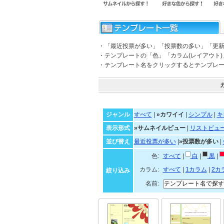
・「最近投票が多い」「投票数の多い」「更
・テンプレートの「色」「カラム(レイアウト
・テンプレート名をクリックするとテンプレ
ジャンル
すべて
|
»カワイイ
|
シンプル
|
キ
表示形式
»サムネイルビュー
|
リストビュ
並び替え
最近投票が多い
|
»投票数が多い
|
色:
すべて
|
白
|
黒
|
カラム:
すべて
|
1カラム
|
2カ
絞り込み
名前: