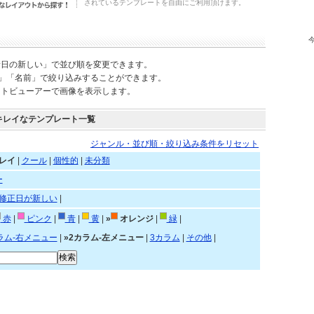
されているテンプレートを自由にご利用頂けます。
新日の新しい」で並び順を変更できます。
)」「名前」で絞り込みすることができます。
ートビューアーで画像を表示します。
キレイなテンプレート一覧
ジャンル・並び順・絞り込み条件をリセット
レイ
|
クール
|
個性的
|
未分類
ー
修正日が新しい
|
赤
|
ピンク
|
青
|
黄
|
»
オレンジ
|
緑
|
ラム-右メニュー
|
»2カラム-左メニュー
|
3カラム
|
その他
|