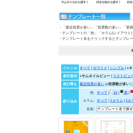
・「最近投票が多い」「投票数の多い」「更
・テンプレートの「色」「カラム(レイアウト
・テンプレート名をクリックするとテンプレ
ジャンル
すべて
|
カワイイ
|
シンプル
|
»キ
表示形式
»サムネイルビュー
|
リストビュ
並び替え
最近投票が多い
|
»投票数が多い
|
色:
すべて
|
白
|
黒
|
カラム:
すべて
|
1カラム
|
2カ
絞り込み
名前: