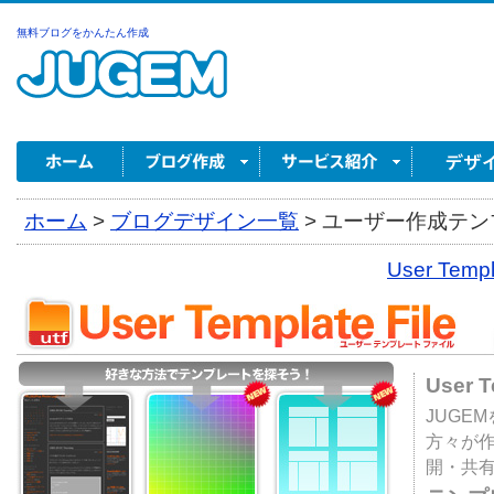
無料ブログをかんたん作成
ホーム
>
ブログデザイン一覧
>
ユーザー作成テンプ
User Tem
User 
JUGE
方々が
開・共