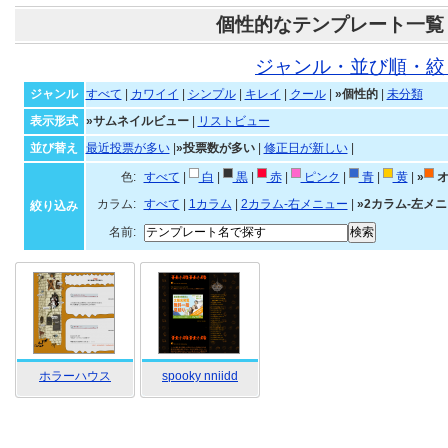
個性的なテンプレート一覧
ジャンル・並び順・絞
ジャンル
すべて
|
カワイイ
|
シンプル
|
キレイ
|
クール
|
»個性的
|
未分類
表示形式
»サムネイルビュー
|
リストビュー
並び替え
最近投票が多い
|
»投票数が多い
|
修正日が新しい
|
色:
すべて
|
白
|
黒
|
赤
|
ピンク
|
青
|
黄
|
»
オ
カラム:
すべて
|
1カラム
|
2カラム-右メニュー
|
»2カラム-左メ
絞り込み
名前:
ホラーハウス
spooky nniidd