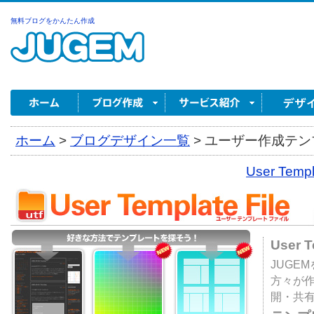
無料ブログをかんたん作成
ホーム
>
ブログデザイン一覧
>
ユーザー作成テンプ
User Tem
User 
JUGE
方々が
開・共