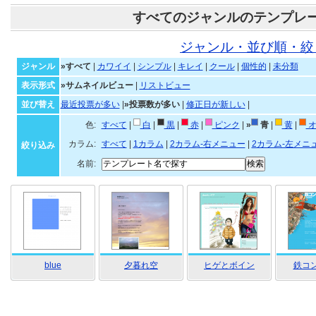
すべてのジャンルのテンプレ
ジャンル・並び順・絞
ジャンル
»すべて
|
カワイイ
|
シンプル
|
キレイ
|
クール
|
個性的
|
未分類
表示形式
»サムネイルビュー
|
リストビュー
並び替え
最近投票が多い
|
»投票数が多い
|
修正日が新しい
|
色:
すべて
|
白
|
黒
|
赤
|
ピンク
|
»
青
|
黄
|
オ
カラム:
すべて
|
1カラム
|
2カラム-右メニュー
|
2カラム-左メニ
絞り込み
名前:
blue
夕暮れ空
ヒゲとボイン
鉄コン