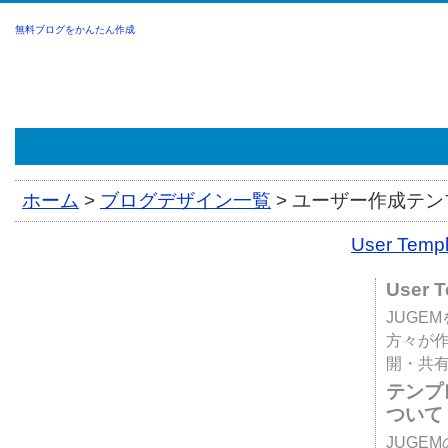
無料ブログをかんたん作成
ホーム
>
ブログデザイン一覧
>
ユーザー作成テンプ
User Tem
User 
JUGE
方々が
開・共