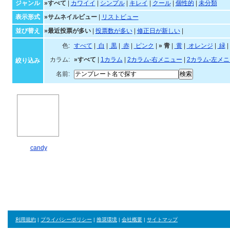
ジャンル・並び順・絞
ジャンル
»すべて
|
カワイイ
|
シンプル
|
キレイ
|
クール
|
個性的
|
未分類
表示形式
»サムネイルビュー
|
リストビュー
並び替え
»最近投票が多い
|
投票数が多い
|
修正日が新しい
|
色:
すべて
|
白
|
黒
|
赤
|
ピンク
|
»
青
|
黄
|
オレンジ
|
カラム:
»すべて
|
1カラム
|
2カラム-右メニュー
|
2カラム-左メ
絞り込み
名前:
candy