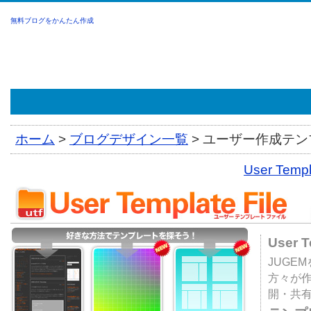
無料ブログをかんたん作成
ホーム
>
ブログデザイン一覧
>
ユーザー作成テンプ
User Tem
User 
JUGE
方々が
開・共