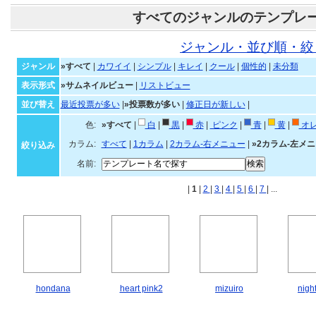
すべてのジャンルのテンプレ
ジャンル・並び順・絞
ジャンル
»すべて
|
カワイイ
|
シンプル
|
キレイ
|
クール
|
個性的
|
未分類
表示形式
»サムネイルビュー
|
リストビュー
並び替え
最近投票が多い
|
»投票数が多い
|
修正日が新しい
|
色:
»すべて
|
白
|
黒
|
赤
|
ピンク
|
青
|
黄
|
オ
カラム:
すべて
|
1カラム
|
2カラム-右メニュー
|
»2カラム-左メ
絞り込み
名前:
|
1
|
2
|
3
|
4
|
5
|
6
|
7
| ...
hondana
heart pink2
mizuiro
nigh