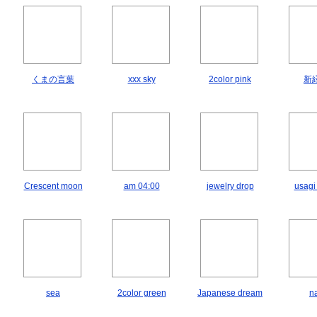
くまの言葉
xxx sky
2color pink
新緑
Crescent moon
am 04:00
jewelry drop
usagi
sea
2color green
Japanese dream
n