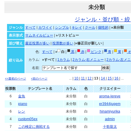
未分類
ジャンル・並び順・絞
ジャンル
すべて
|
カワイイ
|
シンプル
|
キレイ
|
クール
|
個性的
|
»未分類
表示形式
サムネイルビュー
|
»リストビュー
並び替え
最近投票が多い
|
投票数が多い
|
»修正日が新しい
|
色:
すべて
|
»
白
|
黒
|
赤
|
ピンク
|
青
|
黄
|
オ
カラム:
»すべて
|
1カラム
|
2カラム-右メニュー
|
2カラム-左メ
絞り込み
名前:
... |
10
|
11
|
12
|
13
|
14
|
15
|
16
| ...
<<最初のページ
<前のページ
投票数
テンプレート名
カラム
色
クリエイター
6
金魚
未分類
白
aroma-lereve
5
piano
未分類
白
er3944jugem
6
レン
未分類
白
hinamiyurika
4
custom05ex
未分類
白
admin
7
この検定に挑戦する
未分類
白
十歌龍太