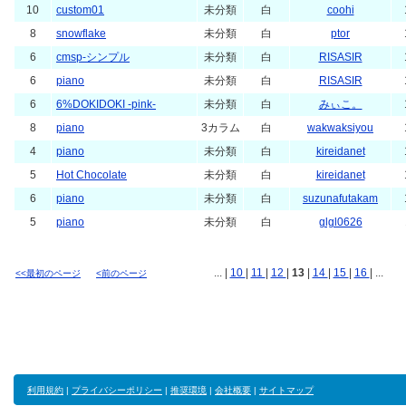
10
custom01
未分類
白
coohi
8
snowflake
未分類
白
ptor
6
cmsp-シンプル
未分類
白
RISASIR
6
piano
未分類
白
RISASIR
6
6%DOKIDOKI -pink-
未分類
白
みぃこ。
8
piano
3カラム
白
wakwaksiyou
4
piano
未分類
白
kireidanet
5
Hot Chocolate
未分類
白
kireidanet
6
piano
未分類
白
suzunafutakam
5
piano
未分類
白
glgl0626
... |
10
|
11
|
12
|
13
|
14
|
15
|
16
| ...
<<最初のページ
<前のページ
利用規約
|
プライバシーポリシー
|
推奨環境
|
会社概要
|
サイトマップ