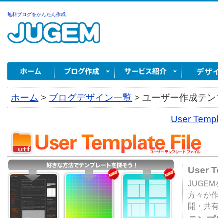
無料ブログをかんたん作成
ホーム
>
ブログデザイン一覧
>
ユーザー作成テンプ
User Tem
User 
JUGE
方々が
開・共