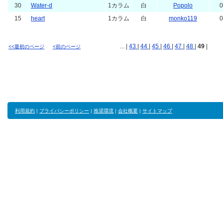
30
Water-d
1カラム
白
Popolo
0
15
heart
1カラム
白
monko119
0
... |
43
|
44
|
45
|
46
|
47
|
48
|
49
|
<<最初のページ
<前のページ
利用規約
|
プライバシーポリシー
|
推奨環境
|
会社概要
|
サイトマップ