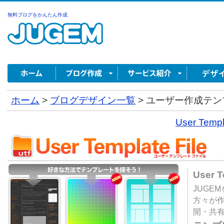
無料ブログをかんたん作成
ホーム
>
ブログデザイン一覧
>
ユーザー作成テンプ
User Tem
User 
JUGE
方々が
開・共