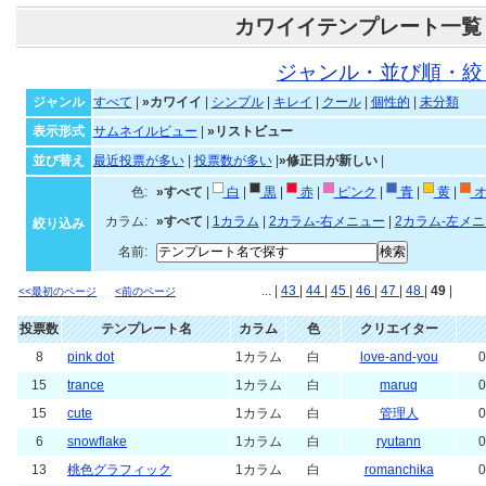
カワイイテンプレート一覧
ジャンル・並び順・絞
ジャンル
すべて
|
»カワイイ
|
シンプル
|
キレイ
|
クール
|
個性的
|
未分類
表示形式
サムネイルビュー
|
»リストビュー
並び替え
最近投票が多い
|
投票数が多い
|
»修正日が新しい
|
色:
»すべて
|
白
|
黒
|
赤
|
ピンク
|
青
|
黄
|
オ
カラム:
»すべて
|
1カラム
|
2カラム-右メニュー
|
2カラム-左メ
絞り込み
名前:
... |
43
|
44
|
45
|
46
|
47
|
48
|
49
|
<<最初のページ
<前のページ
投票数
テンプレート名
カラム
色
クリエイター
8
pink dot
1カラム
白
love-and-you
0
15
trance
1カラム
白
maruq
0
15
cute
1カラム
白
管理人
0
6
snowflake
1カラム
白
ryutann
0
13
桃色グラフィック
1カラム
白
romanchika
0