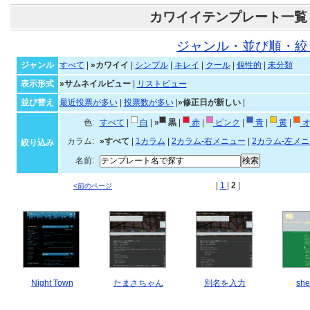
カワイイテンプレート一覧
ジャンル・並び順・絞
ジャンル
すべて
|
»カワイイ
|
シンプル
|
キレイ
|
クール
|
個性的
|
未分類
表示形式
»サムネイルビュー
|
リストビュー
並び替え
最近投票が多い
|
投票数が多い
|
»修正日が新しい
|
色:
すべて
|
白
|
»
黒
|
赤
|
ピンク
|
青
|
黄
|
オ
カラム:
»すべて
|
1カラム
|
2カラム-右メニュー
|
2カラム-左メ
絞り込み
名前:
|
1
|
2
|
<前のページ
Night Town
たまさちゃん
別名を入力
she