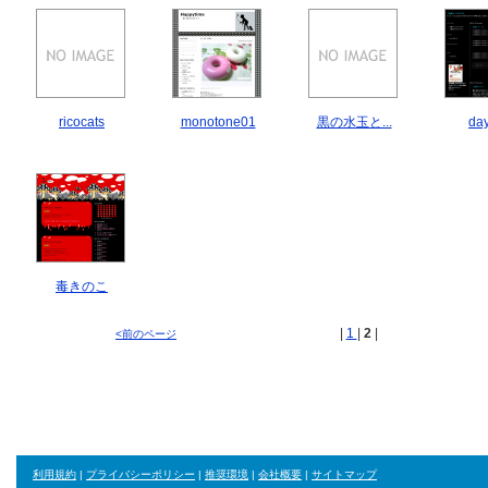
ricocats
monotone01
黒の水玉と...
da
毒きのこ
|
1
|
2
|
<前のページ
利用規約
|
プライバシーポリシー
|
推奨環境
|
会社概要
|
サイトマップ