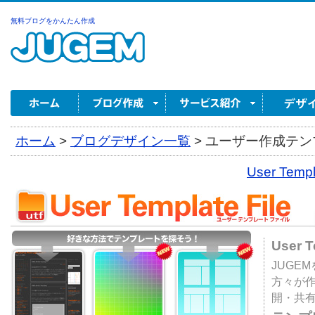
無料ブログをかんたん作成
ホーム
>
ブログデザイン一覧
>
ユーザー作成テンプ
User Tem
User 
JUGE
方々が
開・共