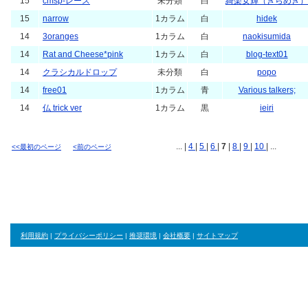
15
sqit2
1カラム
白
ｈakkai
15
時計アリス
1カラム
黒
安倍 丙
15
GIRLY
1カラム
白
daisukijapan.jugem.jp
15
cmsp-レース
未分類
白
綺楽女輝（きらめき）
15
narrow
1カラム
白
hidek
14
3oranges
1カラム
白
naokisumida
14
Rat and Cheese*pink
1カラム
白
blog-text01
14
クラシカルドロップ
未分類
白
popo
14
free01
1カラム
青
Various talkers;
14
仏 trick ver
1カラム
黒
ieiri
... |
4
|
5
|
6
|
7
|
8
|
9
|
10
| ...
<<最初のページ
<前のページ
利用規約
|
プライバシーポリシー
|
推奨環境
|
会社概要
|
サイトマップ