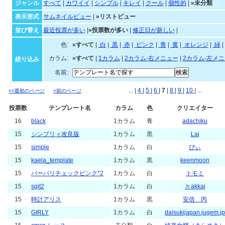
未分類
ジャンル・並び順・絞
ジャンル
すべて
|
カワイイ
|
シンプル
|
キレイ
|
クール
|
個性的
|
»未分類
表示形式
サムネイルビュー
|
»リストビュー
並び替え
最近投票が多い
|
»投票数が多い
|
修正日が新しい
|
色:
»すべて
|
白
|
黒
|
赤
|
ピンク
|
青
|
黄
|
オレ
カラム:
»すべて
|
1カラム
|
2カラム-右メニュー
|
2カラム-左メ
絞り込み
名前:
... |
4
|
5
|
6
|
7
|
8
|
9
|
10
| ...
<<最初のページ
<前のページ
投票数
テンプレート名
カラム
色
クリエイター
16
black
1カラム
青
adachiku
15
シンプリィ改良版
1カラム
黒
Lai
15
simple
1カラム
白
ぴぃ
15
kaela_template
1カラム
黒
keenmoon
15
バーバリチェックピンク*2
1カラム
白
トモミ