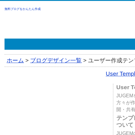
無料ブログをかんたん作成
ホーム
>
ブログデザイン一覧
>
ユーザー作成テンプ
User Tem
User 
JUGE
方々が
開・共