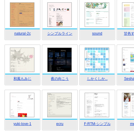
natural-2c
シンプルライン
sound
甘色
和風もみじ
夜の向こう
しかくしか...
Sesha
yuki-love-1
ecru
F-RTM-シンプル
me