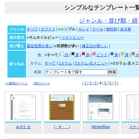
シンプルなテンプレート一
ジャンル・並び順・絞
ジャンル
すべて
|
カワイイ
|
»シンプル
|
キレイ
|
クール
|
個性的
|
未分類
表示形式
»サムネイルビュー
|
リストビュー
並び替え
最近投票が多い
|
»投票数が多い
|
修正日が新しい
|
色:
»すべて
|
白
|
黒
|
赤
|
ピンク
|
青
|
黄
|
オ
カラム:
すべて
|
1カラム
|
2カラム-右メニュー
|
»2カラム-左メ
絞り込み
名前:
|
1
|
2
|
3
|
4
|
5
|
6
|
7
| ...
<<最初のページ
<前のページ
みずたま
(・∀・ )
WinterBlue
スケッ