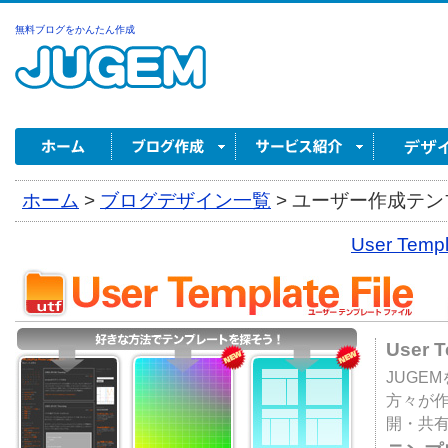
無料ブログをかんたん作成
ホーム
>
ブログデザイン一覧
>
ユーザー作成テンプ
User Tem
User 
JUGE
方々が
開・共