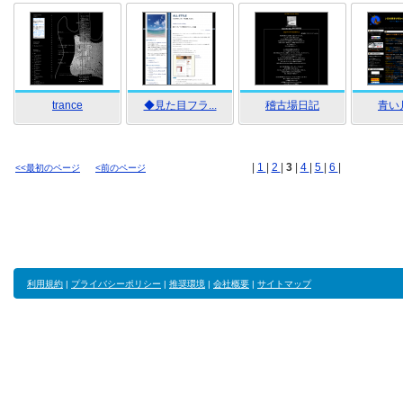
trance
◆見た目フラ...
稽古場日記
青い
|
1
|
2
|
3
|
4
|
5
|
6
|
<<最初のページ
<前のページ
利用規約
|
プライバシーポリシー
|
推奨環境
|
会社概要
|
サイトマップ