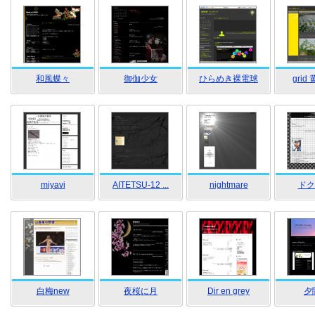
和風蝶々
御伽少女
ひらめき裸電球
grid 
miyavi
AITETSU-12 ...
nightmare
ドク
白梅new
夜桜に月
Dir en grey
夕