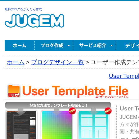
無料ブログをかんたん作成
ホーム
>
ブログデザイン一覧
>
ユーザー作成テンプ
User Tem
User 
JUGE
方々が
開・共