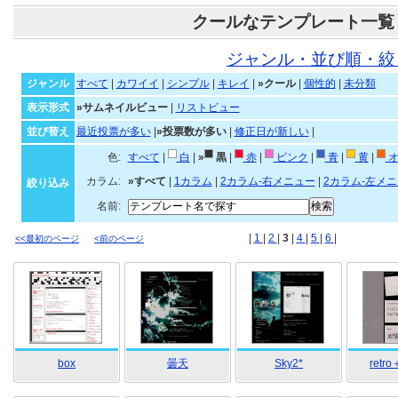
クールなテンプレート一覧
ジャンル・並び順・絞
ジャンル
すべて
|
カワイイ
|
シンプル
|
キレイ
|
»クール
|
個性的
|
未分類
表示形式
»サムネイルビュー
|
リストビュー
並び替え
最近投票が多い
|
»投票数が多い
|
修正日が新しい
|
色:
すべて
|
白
|
»
黒
|
赤
|
ピンク
|
青
|
黄
|
オ
カラム:
»すべて
|
1カラム
|
2カラム-右メニュー
|
2カラム-左メ
絞り込み
名前:
|
1
|
2
|
3
|
4
|
5
|
6
|
<<最初のページ
<前のページ
box
曇天
Sky2*
retro