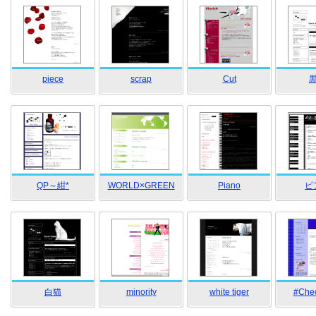
piece
scrap
Cut
QP～紺*
WORLD×GREEN
Piano
ピ
白猫
minority
white tiger
#Chec