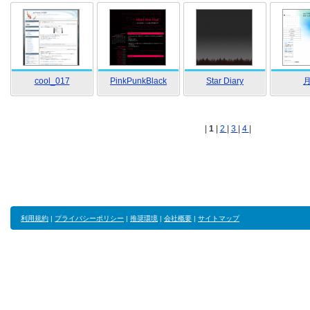
cool_017
PinkPunkBlack
Star Diary
|
1
|
2
|
3
|
4
|
利用規約
|
プライバシーポリシー
|
推奨環境
|
会社概要
|
サイトマップ