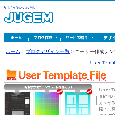
無料ブログをかんたん作成
ホーム
>
ブログデザイン一覧
>
ユーザー作成テンプ
User Tem
User 
JUGE
方々が
開・共