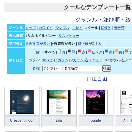
クールなテンプレート一覧
ジャンル・並び順・絞
ジャンル
すべて
|
カワイイ
|
シンプル
|
キレイ
|
»クール
|
個性的
|
未分類
表示形式
»サムネイルビュー
|
リストビュー
並び替え
最近投票が多い
|
»投票数が多い
|
修正日が新しい
|
色:
»すべて
|
白
|
黒
|
赤
|
ピンク
|
青
|
黄
|
オ
カラム:
すべて
|
1カラム
|
2カラム-右メニュー
|
»2カラム-左メ
絞り込み
名前:
|
1
|
2
|
3
|
4
|
Crescent moon
sea
purple
Ａｌｉ