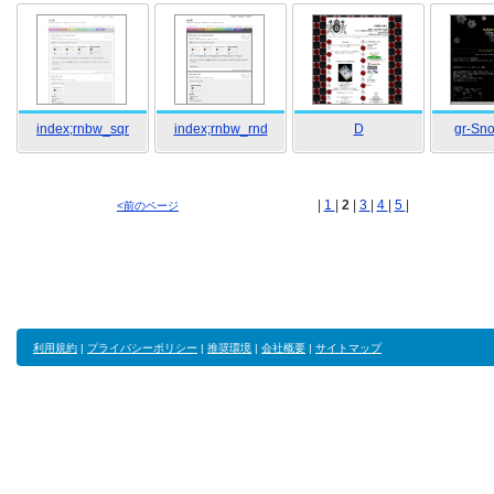
index;rnbw_sqr
index;rnbw_rnd
D
gr-Sn
|
1
|
2
|
3
|
4
|
5
|
<前のページ
利用規約
|
プライバシーポリシー
|
推奨環境
|
会社概要
|
サイトマップ