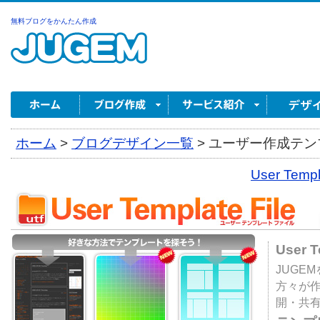
無料ブログをかんたん作成
ホーム
>
ブログデザイン一覧
>
ユーザー作成テンプ
User Tem
User 
JUGE
方々が
開・共