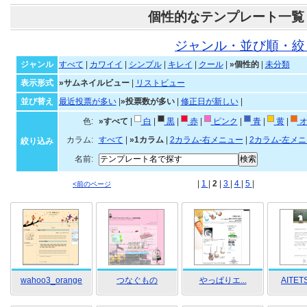
個性的なテンプレート一覧
ジャンル・並び順・絞
ジャンル
すべて
|
カワイイ
|
シンプル
|
キレイ
|
クール
|
»個性的
|
未分類
表示形式
»サムネイルビュー
|
リストビュー
並び替え
最近投票が多い
|
»投票数が多い
|
修正日が新しい
|
色:
»すべて
|
白
|
黒
|
赤
|
ピンク
|
青
|
黄
|
オ
カラム:
すべて
|
»1カラム
|
2カラム-右メニュー
|
2カラム-左メ
絞り込み
名前:
|
1
|
2
|
3
|
4
|
5
|
<前のページ
wahoo3_orange
つなぐもの
やっぱりエ...
AITETS