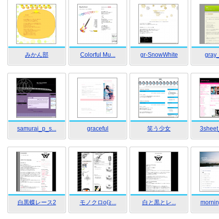
みかん部
Colorful Mu...
gr-SnowWhite
gray
samurai_p_s...
graceful
笑う少女
3sheet
白黒蝶レース2
モノクロo(≧...
白と黒とレ...
mornin