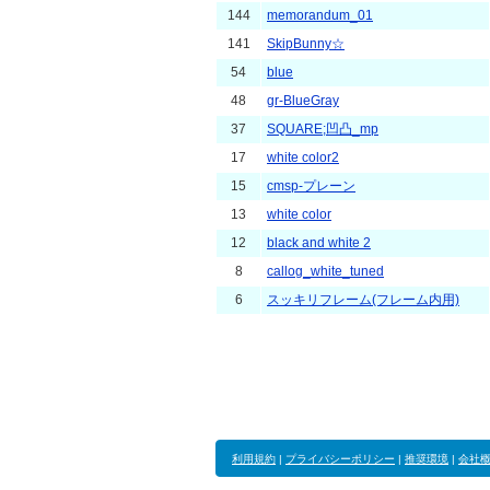
144
memorandum_01
141
SkipBunny☆
54
blue
48
gr-BlueGray
37
SQUARE;凹凸_mp
17
white color2
15
cmsp-プレーン
13
white color
12
black and white 2
8
callog_white_tuned
6
スッキリフレーム(フレーム内用)
利用規約
|
プライバシーポリシー
|
推奨環境
|
会社