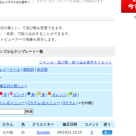
されているテンプレートを自由にご利用頂けます。
新日の新しい」で並び順を変更できます。
)」「名前」で絞り込みすることができます。
ートビューアーで画像を表示します。
ンプルなテンプレート一覧
ジャンル・並び順・絞り込み条件をリセット
レイ
|
クール
|
個性的
|
未分類
ー
修正日が新しい
|
赤
|
ピンク
|
青
|
黄
|
オレンジ
|
緑
|
ラム-右メニュー
|
2カラム-左メニュー
|
3カラム
|
»その他
|
カラム
色
クリエイター
修正日時
コメント
使う
その他
白
Terrapin
08/10/11 23:15
0