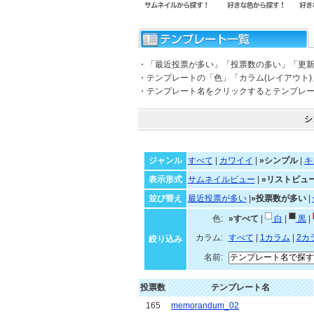
・「最近投票が多い」「投票数の多い」「更
・テンプレートの「色」「カラム(レイアウト
・テンプレート名をクリックするとテンプレ
シ
ジャンル
すべて
|
カワイイ
|
»シンプル
|
キ
表示形式
サムネイルビュー
|
»リストビュ
並び替え
最近投票が多い
|
»投票数が多い
|
色:
»すべて
|
白
|
黒
|
カラム:
すべて
|
1カラム
|
2カ
絞り込み
名前:
投票数
テンプレート名
165
memorandum_02