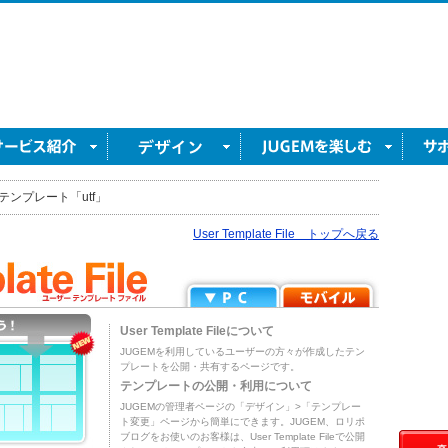
テンプレート「utf」
User Template File トップへ戻る
User Template Fileについて
JUGEMを利用しているユーザーの方々が作成したテン
プレートを公開・共有するページです。
テンプレートの公開・利用について
JUGEMの管理者ページの「デザイン」>「テンプレー
ト変更」ページから簡単にできます。JUGEM、ロリポ
ブログをお使いのお客様は、User Template Fileで公開