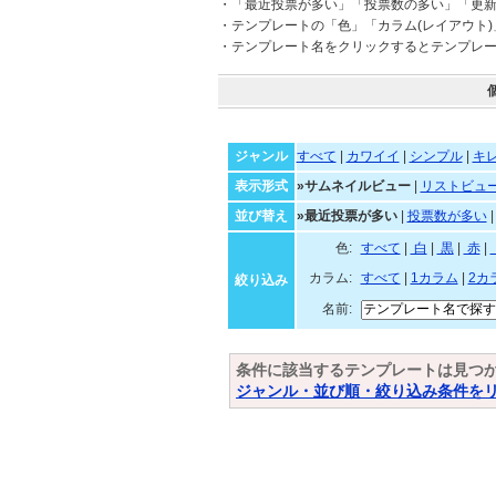
・「最近投票が多い」「投票数の多い」「更
・テンプレートの「色」「カラム(レイアウト
・テンプレート名をクリックするとテンプレ
ジャンル
すべて
|
カワイイ
|
シンプル
|
キ
表示形式
»サムネイルビュー
|
リストビュ
並び替え
»最近投票が多い
|
投票数が多い
色:
すべて
|
白
|
黒
|
赤
|
カラム:
すべて
|
1カラム
|
2カ
絞り込み
名前:
条件に該当するテンプレートは見つ
ジャンル・並び順・絞り込み条件を