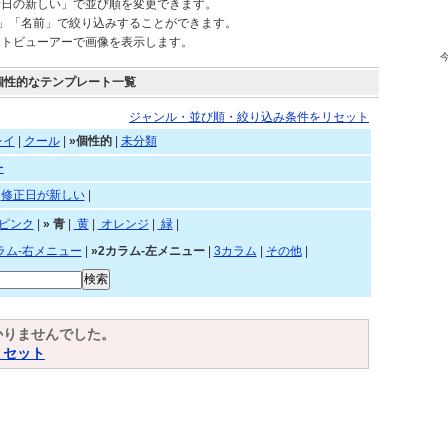
新日の新しい」で並び順を変更できます。
)」「名前」で絞り込みすることができます。
ートビューアーで画像を表示します。
個性的なテンプレート一覧
ジャンル・並び順・絞り込み条件をリセット
レイ
|
クール
|
»個性的
|
未分類
ー
|
修正日が新しい
|
ピンク
|
»
青
|
黄
|
オレンジ
|
緑
|
ラム-右メニュー
|
»2カラム-左メニュー
|
3カラム
|
その他
|
かりませんでした。
リセット