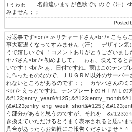
↓ぅゎゎ 名前違いますが色秋ですので（汗）<br
みません；；
Posted 
お返事です<br /> ≫リチャードさん<br /> こ
事大変遅くなってすみません（汗） デザイン気
うで嬉しいです！コメントありがとうございました<br 
ヤバさん<br /> 初めまして。 ゎゎ、映えてる
いです！<br /> ぁ、日付ですね。実はこのテン
に作ったものなので、ＪＵＧＲＭ以外のサーバー
れないところがあるのです；； カヤバさんのミ
<br /> えっとですね、テンプレートのＨＴＭＬの
&#123;entry_year&#125;.&#123;entry_month&#1
(&#123;entry_eng_week_short&#125;) &#123;
う部分があると思うのですが、それを &#123;entry
き換えていただけるとうまく表示されると思います。<
具合があったらお気軽にご報告くださいませ＾＾