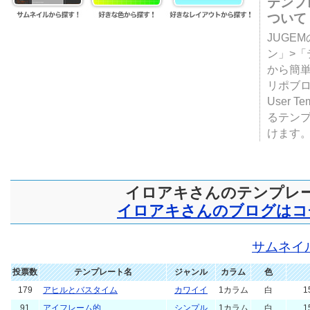
テンプ
ついて
JUGE
ン」>
から簡単
リポブ
User T
るテン
けます
イロアキさんのテンプレ
イロアキさんのブログはコ
サムネイ
投票数
テンプレート名
ジャンル
カラム
色
179
アヒルとバスタイム
カワイイ
1カラム
白
1
91
アイフレーム的
シンプル
1カラム
白
1