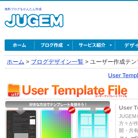
無料ブログをかんたん作成
ホーム
>
ブログデザイン一覧
>
ユーザー作成テンプ
User Tem
User 
JUGE
方々が
開・共