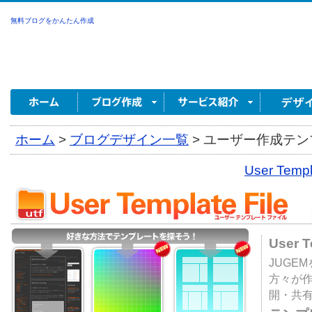
無料ブログをかんたん作成
ホーム
>
ブログデザイン一覧
>
ユーザー作成テンプ
User Tem
User 
JUGE
方々が
開・共