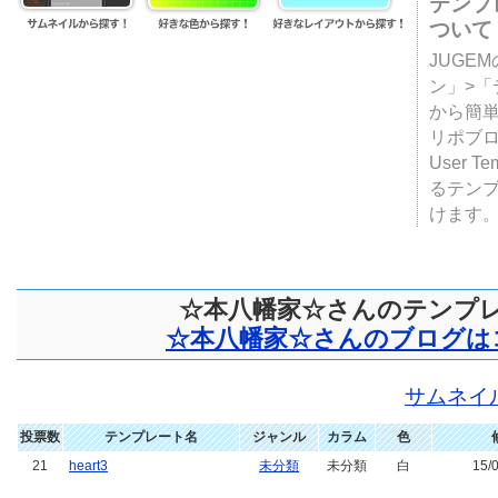
テンプ
ついて
JUGE
ン」>
から簡単
リポブ
User T
るテン
けます
☆本八幡家☆さんのテンプ
☆本八幡家☆さんのブログは
サムネイ
投票数
テンプレート名
ジャンル
カラム
色
21
heart3
未分類
未分類
白
15/