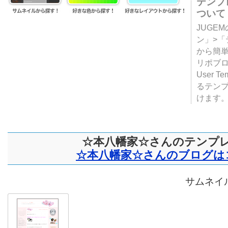
テンプ
ついて
JUGE
ン」>
から簡単
リポブ
User T
るテン
けます
☆本八幡家☆さんのテンプ
☆本八幡家☆さんのブログは
サムネイル