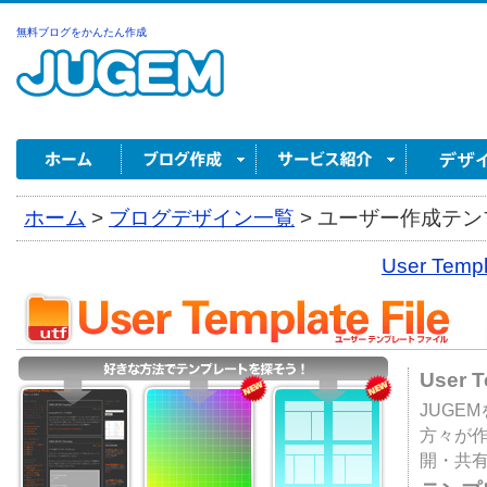
無料ブログをかんたん作成
ホーム
>
ブログデザイン一覧
>
ユーザー作成テンプ
User Tem
User 
JUGE
方々が
開・共