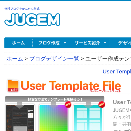
無料ブログをかんたん作成
ホーム
>
ブログデザイン一覧
>
ユーザー作成テンプ
User Tem
User 
JUGE
方々が
開・共