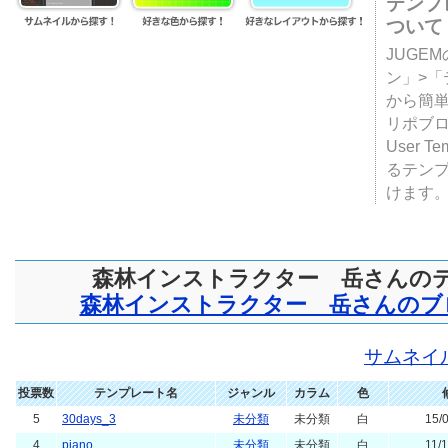
テンプ
ついて
JUGE
ン」>
から簡単
リポブ
User T
るテン
けます
森林インストラクター 岳さんの
森林インストラクター 岳さんのブ
サムネイ
投票数
テンプレート名
ジャンル
カラム
色
5
30days_3
未分類
未分類
白
15/
4
piano
未分類
未分類
白
11/