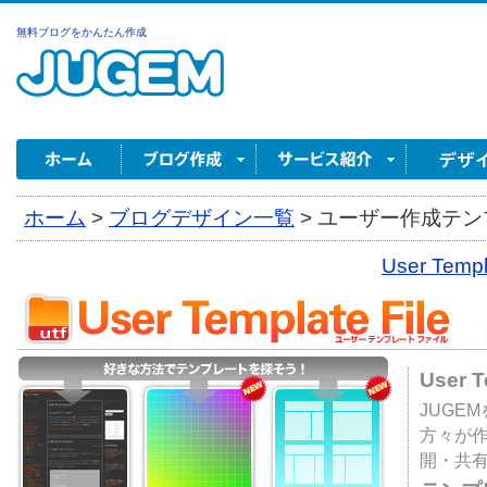
無料ブログをかんたん作成
ホーム
>
ブログデザイン一覧
>
ユーザー作成テンプ
User Tem
User 
JUGE
方々が
開・共