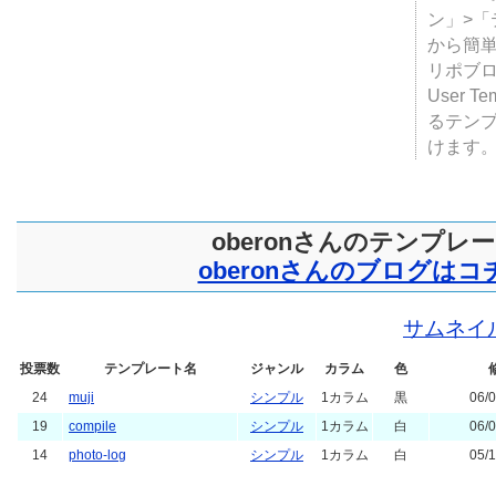
ン」>
から簡単
リポブ
User T
るテン
けます
oberonさんのテンプレ
oberonさんのブログはコ
サムネイ
投票数
テンプレート名
ジャンル
カラム
色
24
muji
シンプル
1カラム
黒
06/0
19
compile
シンプル
1カラム
白
06/0
14
photo-log
シンプル
1カラム
白
05/1