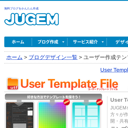
無料ブログをかんたん作成
ホーム
>
ブログデザイン一覧
>
ユーザー作成テンプ
User Tem
User 
JUGE
方々が
開・共