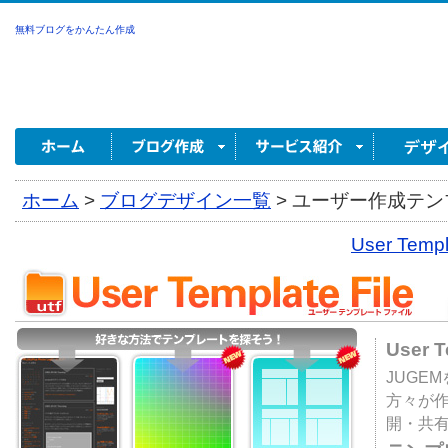
無料ブログをかんたん作成
ホーム
>
ブログデザイン一覧
>
ユーザー作成テンプ
User Tem
User 
JUGE
方々が
開・共