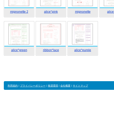
mignonette 2
alice*pink
mignonette
alice
alice*green
ribbon*lace
alice*purple
利用規約
|
プライバシーポリシー
|
推奨環境
|
会社概要
|
サイトマップ