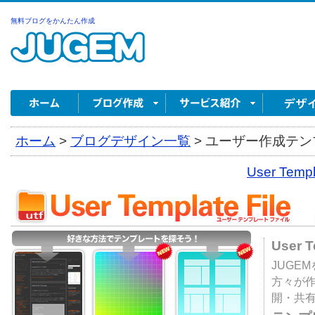
無料ブログをかんたん作成
ホーム
>
ブログデザイン一覧
>
ユーザー作成テンプ
User Tem
User 
JUGE
方々が
開・共