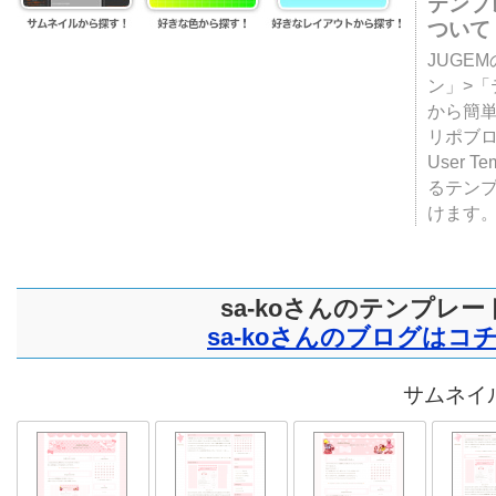
テンプ
ついて
JUGE
ン」>
から簡単
リポブ
User T
るテン
けます
sa-koさんのテンプレー
sa-koさんのブログはコ
サムネイル