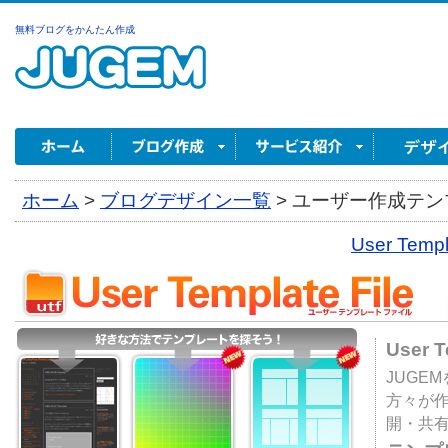
無料ブログをかんたん作成
ホーム
>
ブログデザイン一覧
>
ユーザー作成テンプ
User Tem
User 
JUGE
方々が
開・共