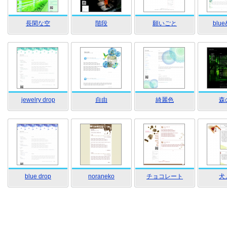
長閑な空
階段
願いごと
blue
jewelry drop
自由
綺麗色
森
blue drop
noraneko
チョコレート
犬