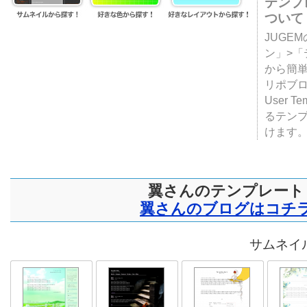
テンプ
ついて
JUGE
ン」>
から簡単
リポブ
User T
るテン
けます
翼さんのテンプレート
翼さんのブログはコチ
サムネイル