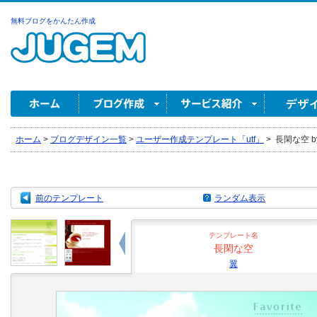
無料ブログをかんたん作成
ホーム
>
ブログデザイン一覧
>
ユーザー作成テンプレート「utf」
>
長閑な空 b
前のテンプレート
ランダム表示
テンプレート名
長閑な空
翼