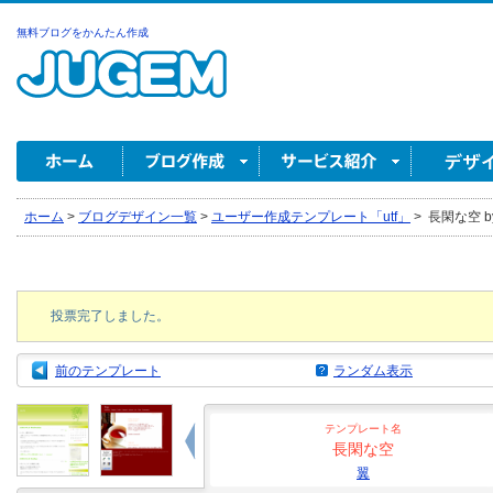
無料ブログをかんたん作成
ホーム
>
ブログデザイン一覧
>
ユーザー作成テンプレート「utf」
>
長閑な空 b
投票完了しました。
前のテンプレート
ランダム表示
テンプレート名
長閑な空
翼