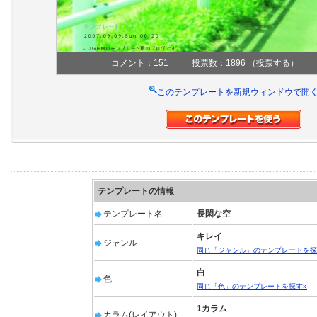
コメント：
151
投票数：1896
（投票する）
このテンプレートを新規ウィンドウで開
テンプレートの情報
テンプレート名
長閑な空
キレイ
ジャンル
同じ「ジャンル」のテンプレートを探
白
色
同じ「色」のテンプレートを探す»
1カラム
カラム(レイアウト)