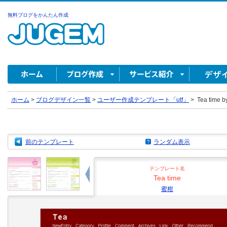
無料ブログをかんたん作成
ホーム
>
ブログデザイン一覧
>
ユーザー作成テンプレート「utf」
>
Tea time 
前のテンプレート
ランダム表示
テンプレート名
Tea time
蜜柑