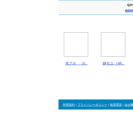
q
qo
光フル （s...
緑モユ （sh...
利用規約
|
プライバシーポリシー
|
推奨環境
|
会社