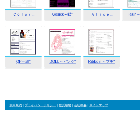
Ｃｏｌｏｒ...
Gosick～蝶*
Ａｌｉｃｅ...
Rain
QP～紺*
DOLL～ピンク*
Ribboｎ～プチ*
利用規約
|
プライバシーポリシー
|
推奨環境
|
会社概要
|
サイトマップ