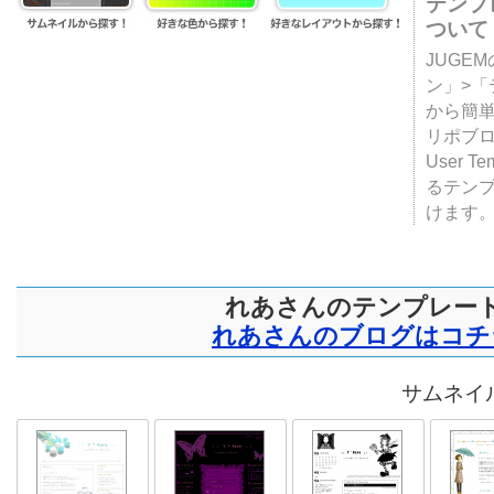
テンプ
ついて
JUGE
ン」>
から簡単
リポブ
User T
るテン
けます
れあさんのテンプレー
れあさんのブログはコチ
サムネイル