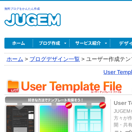
無料ブログをかんたん作成
ホーム
>
ブログデザイン一覧
>
ユーザー作成テンプ
User Tem
User 
JUGE
方々が
開・共