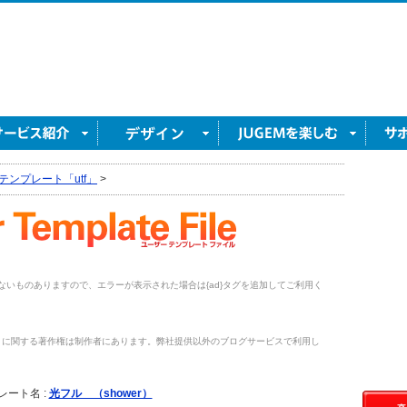
テンプレート「utf」
>
がないものありますので、エラーが表示された場合は{ad}タグを追加してご利用く
トに関する著作権は制作者にあります。弊社提供以外のブログサービスで利用し
。
レート名 :
光フル （shower）