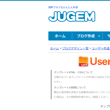
無料ブログをかんたん作成
ホーム
>
ブログデザイン一覧
>
ユーザー作成
テンプレートHTML・CSSについて
公開されているテンプレートのHTMLに{ad}タグ
ださい。
テンプレートの利用について
弊社が著作権を所有する画像等以外のテンプレー
た場合は、その都度制作者の方にご確認ください
テンプ