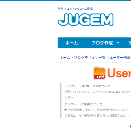
無料ブログをかんたん作成
ホーム
>
ブログデザイン一覧
>
ユーザー作成
テンプレートHTML・CSSについて
公開されているテンプレートのHTMLに{ad}タグ
ださい。
テンプレートの利用について
弊社が著作権を所有する画像等以外のテンプレー
た場合は、その都度制作者の方にご確認ください