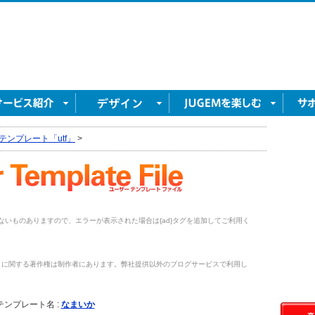
テンプレート「utf」
>
がないものありますので、エラーが表示された場合は{ad}タグを追加してご利用く
トに関する著作権は制作者にあります。弊社提供以外のブログサービスで利用し
。
テンプレート名 :
なまいか