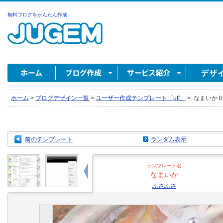
無料ブログをかんたん作成
ホーム
>
ブログデザイン一覧
>
ユーザー作成テンプレート「utf」
>
なまいか b
前のテンプレート
ランダム表示
テンプレート名
なまいか
ふさふさ