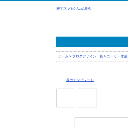
無料ブログをかんたん作成
ホーム
>
ブログデザイン一覧
>
ユーザー作成
前のテンプレート